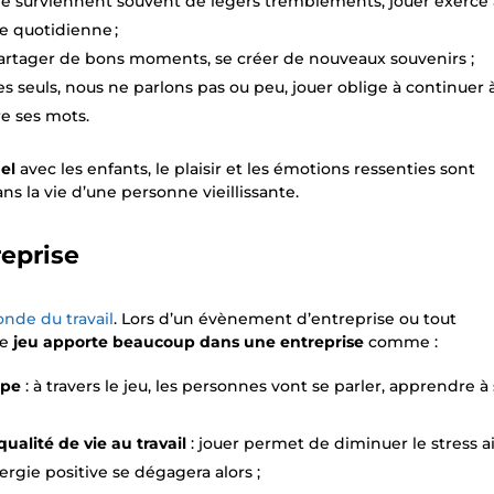
âge surviennent souvent de légers tremblements, jouer exerce
ie quotidienne ;
partager de bons moments, se créer de nouveaux souvenirs ;
seuls, nous ne parlons pas ou peu, jouer oblige à continuer 
re ses mots.
el
avec les enfants, le plaisir et les émotions ressenties sont
s la vie d’une personne vieillissante.
reprise
onde du travail
. Lors d’un évènement d’entreprise ou tout
le
jeu apporte beaucoup dans une entreprise
comme :
ipe
: à travers le jeu, les personnes vont se parler, apprendre à
qualité de vie au travail
: jouer permet de diminuer le stress a
rgie positive se dégagera alors ;