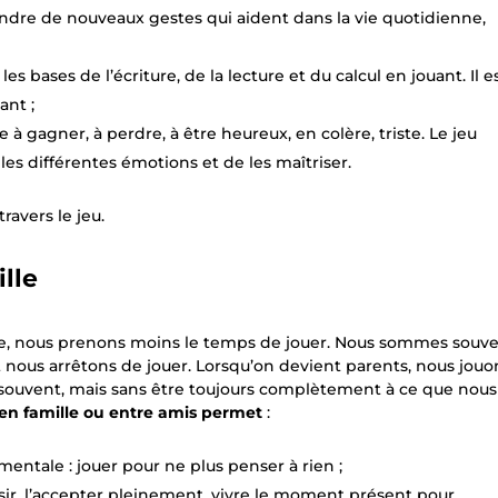
prendre de nouveaux gestes qui aident dans la vie quotidienne,
les bases de l’écriture, de la lecture et du calcul en jouant. Il e
ant ;
 à gagner, à perdre, à être heureux, en colère, triste. Le jeu
es différentes émotions et de les maîtriser.
ravers le jeu.
ille
te, nous prenons moins le temps de jouer. Nous sommes souv
t nous arrêtons de jouer. Lorsqu’on devient parents, nous jouo
ès souvent, mais sans être toujours complètement à ce que nous
 en famille ou entre amis permet
:
mentale : jouer pour ne plus penser à rien ;
sir, l’accepter pleinement, vivre le moment présent pour