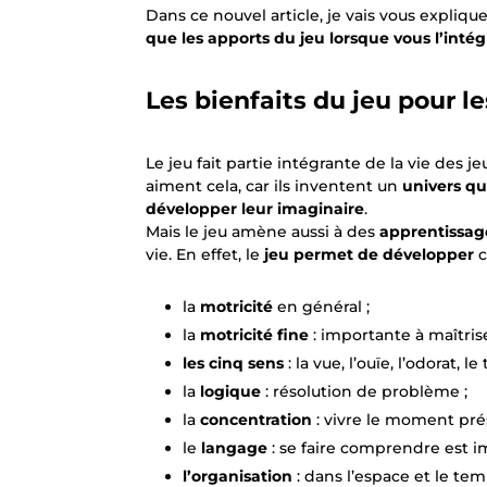
Dans ce nouvel article, je vais vous expliqu
que les apports du jeu lorsque vous l’intég
Les bienfaits du jeu pour l
Le jeu fait partie intégrante de la vie des jeu
aiment cela, car ils inventent un
univers qu
développer leur imaginaire
.
Mais le jeu amène aussi à des
apprentissa
vie. En effet, le
jeu permet de développer
c
la
motricité
en général ;
la
motricité fine
: importante à maîtri
les cinq sens
: la vue, l’ouïe, l’odorat, l
la
logique
: résolution de problème ;
la
concentration
: vivre le moment pré
le
langage
: se faire comprendre est i
l’organisation
: dans l’espace et le temp