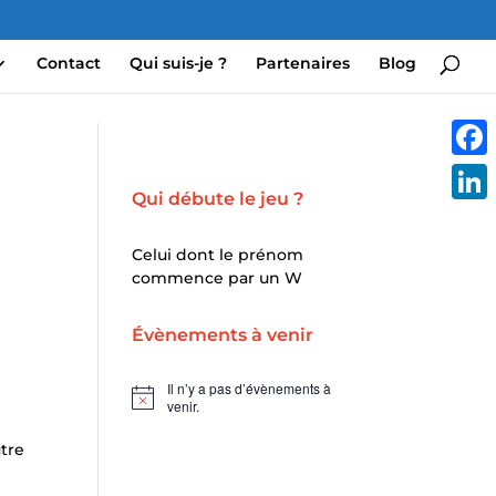
Contact
Qui suis-je ?
Partenaires
Blog
Face
Qui débute le jeu ?
Linke
Celui dont le prénom
commence par un W
Évènements à venir
Il n’y a pas d’évènements à
Notice
venir.
utre