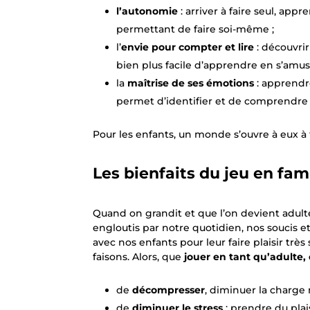
l’autonomie
: arriver à faire seul, ap
permettant de faire soi-même ;
l’
envie pour compter et lire
: découvrir 
bien plus facile d’apprendre en s’amus
la
maîtrise de ses émotions
: apprendre
permet d’identifier et de comprendre l
Pour les enfants, un monde s’ouvre à eux à t
Les bienfaits du jeu en fam
Quand on grandit et que l’on devient adul
engloutis par notre quotidien, nos soucis e
avec nos enfants pour leur faire plaisir tr
faisons. Alors, que
jouer en tant qu’adulte,
de
décompresser
, diminuer la charge 
de
diminuer le stress
: prendre du plai