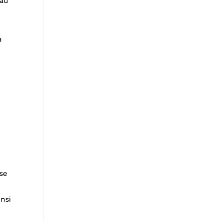
 au
à
 se
insi