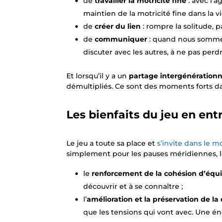
de
travailler la motricité fine
: avec l’
maintien de la motricité fine dans la v
de
créer du lien
: rompre la solitude, 
de
communiquer
: quand nous sommes 
discuter avec les autres, à ne pas perd
Et lorsqu’il y a un
partage intergénérationn
démultipliés. Ce sont des moments forts dan
Les bienfaits du jeu en ent
Le jeu a toute sa place et
s’invite dans le m
simplement pour les pauses méridiennes, 
le
renforcement de la cohésion d’équ
découvrir et à se connaître ;
l’
amélioration et la préservation de la 
que les tensions qui vont avec. Une éne