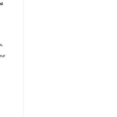
si
s,
eur