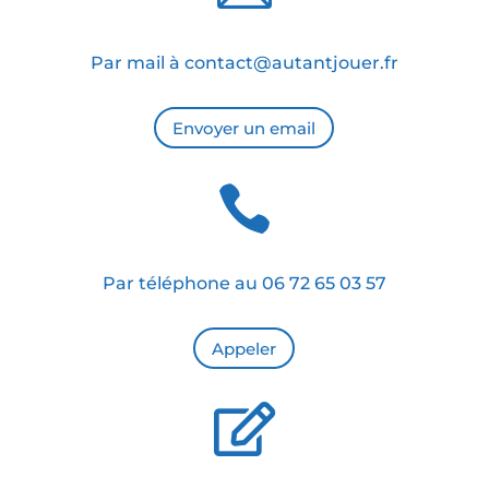
Par mail à cont
act@autant
jou
er.fr
Envoyer un email

Par téléphone au 06 72 65 03 57
Appeler
