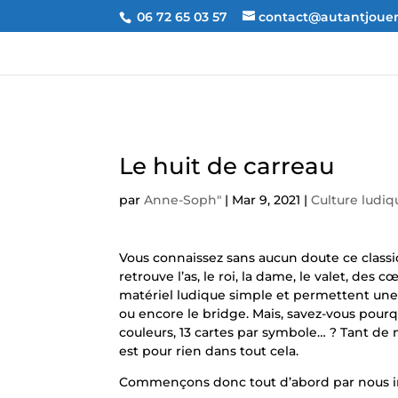
06 72 65 03 57
contact@autantjouer.
Le huit de carreau
par
Anne-Soph"
|
Mar 9, 2021
|
Culture ludiq
Vous connaissez sans aucun doute ce classiqu
retrouve l’as, le roi, la dame, le valet, des
matériel ludique simple et permettent une m
ou encore le bridge. Mais, savez-vous pourquo
couleurs, 13 cartes par symbole… ? Tant de 
est pour rien dans tout cela.
Commençons donc tout d’abord par nous in