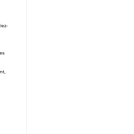
iez-
des
s
nt,