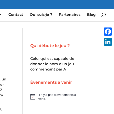
Contact
Qui suis-je ?
Partenaires
Blog
Face
Qui débute le jeu ?
Linke
Celui qui est capable de
donner le nom d’un jeu
commençant par A
t un
Évènements à venir
ker
 2
Il n’y a pas d’évènements à
’y
Notice
venir.
.