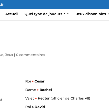
fr
Accueil
Quel type de joueurs ?
Jeux disponibles
ue
,
Jeux
|
0 commentaires
Roi
♦
César
Dame
♦
Rachel
Valet
♦
Hector
(officier de Charles VII)
c)
Roi
♠ David