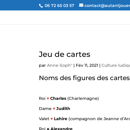
06 72 65 03 57
contact@autantjouer.
Jeu de cartes
par
Anne-Soph"
|
Fév 11, 2021
|
Culture ludiq
Noms des figures des cartes
Roi
♥
Charles
(Charlemagne)
Dame
♥
Judith
Valet
♥
Lahire
(compagnon de Jeanne d’Ar
Roi
♣ Alexandre