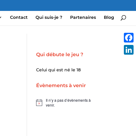
Contact
Qui suis-je ?
Partenaires
Blog
Face
Qui débute le jeu ?
Linke
Celui qui est né le 18
Évènements à venir
Il n’y a pas d’évènements à
Notice
venir.